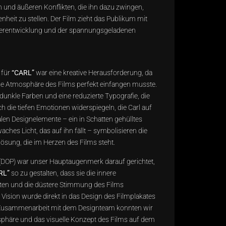
en und äußeren Konflikten, die ihn dazu zwingen,
nheit zu stellen. Der Film zieht das Publikum mit
kterentwicklung und der spannungsgeladenen
 für
“CARL”
war eine kreative Herausforderung, da
se Atmosphäre des Films perfekt einfangen musste.
unkle Farben und eine reduzierte Typografie, die
 die tiefen Emotionen widerspiegeln, die Carl auf
ralen Designelemente – ein in Schatten gehülltes
aches Licht, das auf ihn fällt – symbolisieren die
ösung, die im Herzen des Films steht.
(DOP) war unser Hauptaugenmerk darauf gerichtet,
RL”
so zu gestalten, dass sie die innere
sten und die düstere Stimmung des Films
e Vision wurde direkt in das Design des Filmplakates
 Zusammenarbeit mit dem Designteam konnten wir
osphäre und das visuelle Konzept des Films auf dem