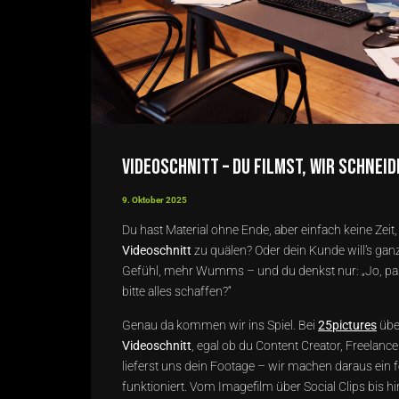
Videoschnitt – du filmst, wir schneid
9. Oktober 2025
Du hast Material ohne Ende, aber einfach keine Zei
Videoschnitt
zu quälen? Oder dein Kunde will’s ga
Gefühl, mehr Wumms – und du denkst nur: „Jo, pas
bitte alles schaffen?“
Genau da kommen wir ins Spiel. Bei
25pictures
übe
Videoschnitt
, egal ob du Content Creator, Freelance
lieferst uns dein Footage – wir machen daraus ein f
funktioniert. Vom Imagefilm über Social Clips bis 