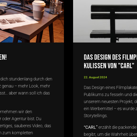
en!
Das Design des Filmp
Kulissen von "CARL"
22. August 2024
t, dich stundenlang durch den
nz genau – mehr Look, mehr
Das Design eines Filmplakat
st… aber wann soll ich das
Publikums zu fesseln und die
unserem neuesten Projekt, 
ein Werbemittel – es wurde z
rnehmen wir den
Storytellings.
r oder Agentur bist. Du
ertiges, sauberes Video, das
“CARL”
erzählt die packende
hin zum kompletten
begibt, um die Wahrheit über