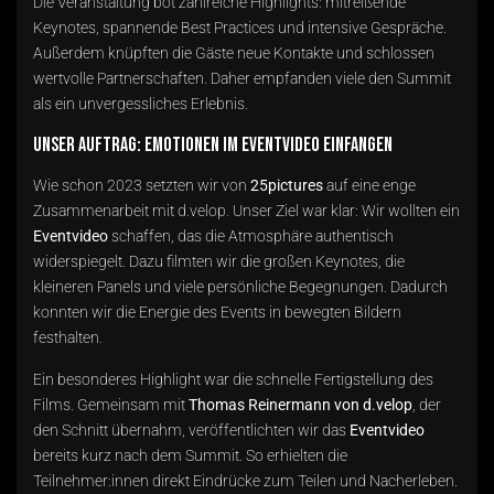
Die Veranstaltung bot zahlreiche Highlights: mitreißende
Keynotes, spannende Best Practices und intensive Gespräche.
Außerdem knüpften die Gäste neue Kontakte und schlossen
wertvolle Partnerschaften. Daher empfanden viele den Summit
als ein unvergessliches Erlebnis.
Unser Auftrag: Emotionen im Eventvideo einfangen
Wie schon 2023 setzten wir von
25pictures
auf eine enge
Zusammenarbeit mit d.velop. Unser Ziel war klar: Wir wollten ein
Eventvideo
schaffen, das die Atmosphäre authentisch
widerspiegelt. Dazu filmten wir die großen Keynotes, die
kleineren Panels und viele persönliche Begegnungen. Dadurch
konnten wir die Energie des Events in bewegten Bildern
festhalten.
Ein besonderes Highlight war die schnelle Fertigstellung des
Films. Gemeinsam mit
Thomas Reinermann von d.velop
, der
den Schnitt übernahm, veröffentlichten wir das
Eventvideo
bereits kurz nach dem Summit. So erhielten die
Teilnehmer:innen direkt Eindrücke zum Teilen und Nacherleben.