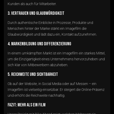
Kunden als auch für Mitarbeiter.
3. Vertrauen und Glaubwürdigkeit
Durch authentische Einblicke in Prozesse, Produkte und
Menschen hinter der Marke stärkt ein Imagefilm die
Glaubwürdigkeit und lädt dazu ein, Kontakt aufzunehmen.
4. Markenbildung und Differenzierung
In einem umkämpften Markt ist ein Imagefilm ein starkes Mittel,
um die Einzigartigkeit eines Unternehmens hervorzuheben und
sich klar von Mitbewerbern abzuheben.
5. Reichweite und Sichtbarkeit
Ob auf der Website, in Social Media oder auf Messen – ein
Imagefilm ist vielseitig einsetzbar. Er steigert die Online-Präsenz
und erhöht die Reichweite nachhaltig.
Fazit: Mehr als ein Film