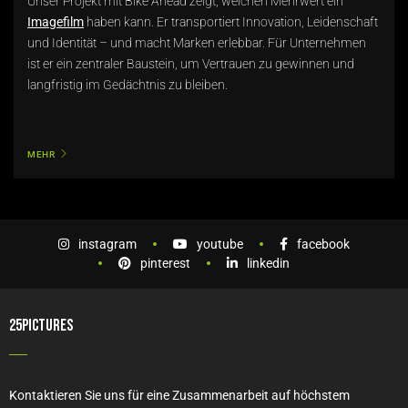
Unser Projekt mit Bike Ahead zeigt, welchen Mehrwert ein
Imagefilm
haben kann. Er transportiert Innovation, Leidenschaft
und Identität – und macht Marken erlebbar. Für Unternehmen
ist er ein zentraler Baustein, um Vertrauen zu gewinnen und
langfristig im Gedächtnis zu bleiben.
MEHR
instagram
youtube
facebook
pinterest
linkedin
25PICTURES
Kontaktieren Sie uns für eine Zusammenarbeit auf höchstem