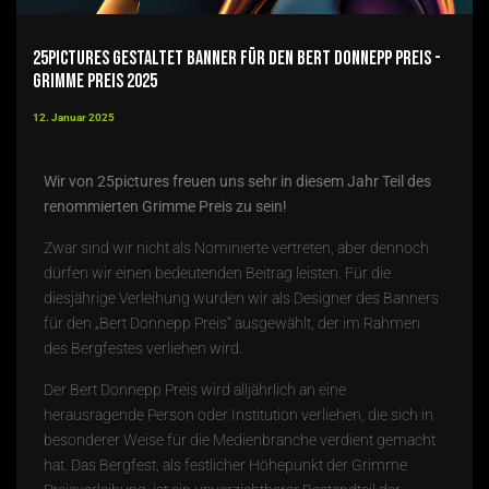
25pictures gestaltet Banner für den Bert Donnepp Preis -
Grimme Preis 2025
12. Januar 2025
Wir von 25pictures freuen uns sehr in diesem Jahr Teil des
renommierten Grimme Preis zu sein!
Zwar sind wir nicht als Nominierte vertreten, aber dennoch
dürfen wir einen bedeutenden Beitrag leisten. Für die
diesjährige Verleihung wurden wir als Designer des Banners
für den „
Bert Donnepp Preis
“ ausgewählt, der im Rahmen
des Bergfestes verliehen wird.
Der
Bert Donnepp Preis
wird alljährlich an eine
herausragende Person oder Institution verliehen, die sich in
besonderer Weise für die Medienbranche verdient gemacht
hat. Das Bergfest, als festlicher Höhepunkt der
Grimme