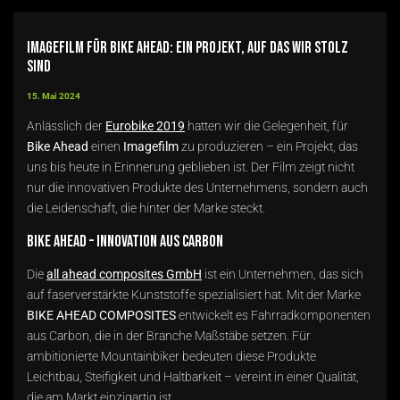
Imagefilm für Bike Ahead: Ein Projekt, auf das wir stolz
sind
15. Mai 2024
Anlässlich der
Eurobike 2019
hatten wir die Gelegenheit, für
Bike Ahead
einen
Imagefilm
zu produzieren – ein Projekt, das
uns bis heute in Erinnerung geblieben ist. Der Film zeigt nicht
nur die innovativen Produkte des Unternehmens, sondern auch
die Leidenschaft, die hinter der Marke steckt.
Bike Ahead – Innovation aus Carbon
Die
all ahead composites GmbH
ist ein Unternehmen, das sich
auf faserverstärkte Kunststoffe spezialisiert hat. Mit der Marke
BIKE AHEAD COMPOSITES
entwickelt es Fahrradkomponenten
aus Carbon, die in der Branche Maßstäbe setzen. Für
ambitionierte Mountainbiker bedeuten diese Produkte
Leichtbau, Steifigkeit und Haltbarkeit – vereint in einer Qualität,
die am Markt einzigartig ist.