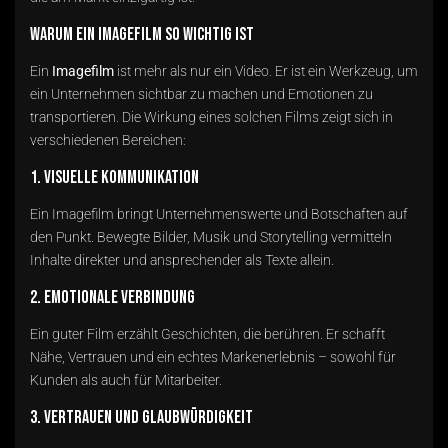
Warum ein Imagefilm so wichtig ist
Ein
Imagefilm
ist mehr als nur ein Video. Er ist ein Werkzeug, um
ein Unternehmen sichtbar zu machen und Emotionen zu
transportieren. Die Wirkung eines solchen Films zeigt sich in
verschiedenen Bereichen:
1. Visuelle Kommunikation
Ein Imagefilm bringt Unternehmenswerte und Botschaften auf
den Punkt. Bewegte Bilder, Musik und Storytelling vermitteln
Inhalte direkter und ansprechender als Texte allein.
2. Emotionale Verbindung
Ein guter Film erzählt Geschichten, die berühren. Er schafft
Nähe, Vertrauen und ein echtes Markenerlebnis – sowohl für
Kunden als auch für Mitarbeiter.
3. Vertrauen und Glaubwürdigkeit