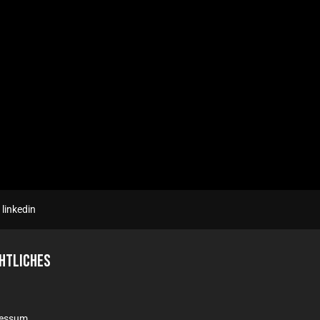
linkedin
htliches
ressum