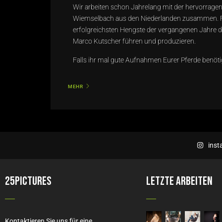
Wir arbeiten schon Jahrelang mit der hervorrage
Wiemselbach aus den Niederlanden zusammen. F
erfolgreichsten Hengste der vergangenen Jahre du
Marco Kutscher führen und produzieren.
Falls ihr mal gute
Aufnahmen Eurer Pferde
benötig
MEHR
ins
25PICTURES
Letzte Arbeiten
Kontaktieren Sie uns für eine