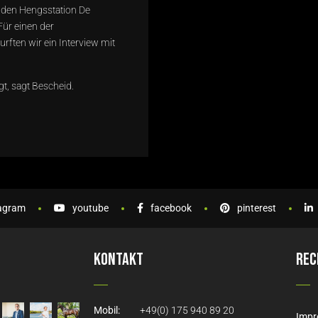
nden Hengsstation De
ür einen der
rften wir ein Interview mit
t, sagt Bescheid.
tagram
youtube
facebook
pinterest
Kontakt
Rec
Mobil:
+49(0) 175 940 89 20
Imp