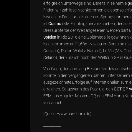
erfolgreich unterwegs sind. Bereits in seinem ei
finden wir zahllose Nachkommen die ebenso erfol
Niveau im Dressur-, als auch im Springsport her
ist
Cosmo
(Mv. Frühling) hervorzuheben, der als e
Dressurpferde der Welt angesehen werden darf u
Spielen
in Rio 2016 eine Goldmedaille gewinnen k
Nachkommen auf 1,60m Niveau im Sort sind u.a. 
Corrado), Dalton W (M.v. Naturel), Le Vio (M.v. Dr
Celano), der kürzlich noch den Weltcup GP in Gua
Van Gogh, der jahrelang Bestandteil des deutsch
konnte in den vergangenen Jahren unter seinem 
ausgezeichnete Erfolge auf internationalen Turni
erreichen. So gewann das Paar u.a. den
GCT GP v
EEM Los Angeles Masters GP, den EEM Hong Ko
von Zürich.
(Quelle:
www.hanshorn.de
)
__________