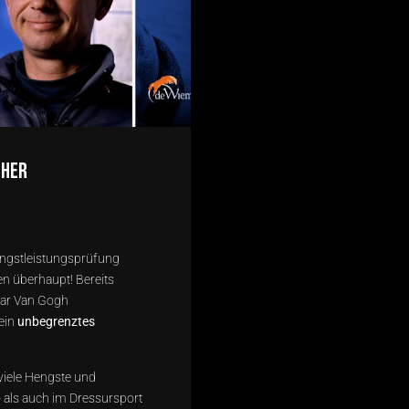
cher
gstleistungsprüfung
en überhaupt! Bereits
ar Van Gogh
sein
unbegrenztes
viele Hengste und
 als auch im Dressursport