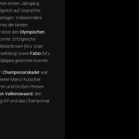
genen ersten Jahrgang
greich auf Grand Prix
ausragen. Insbesondere
ines der besten
nd bei den
Olympischen
onnte. Erfolgreiche
Bella Brown (M.v. Gran
osselklang) sowie
Fabio
(M.v.
dalajara gewinnen konnte.
en
Championatskader
war,
Reiter Marco Kutscher
eren und Großen Preisen
on Valkenswaard
, den
ng GP und das Championat