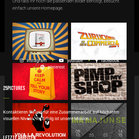
Und falls Ihr noch die passenden Bilder benötigt, besucht
einfach unsere
Homepage
.
instagram
youtube
facebook
pinterest
linkedin
25PICTURES
Kontaktieren Sie uns für eine Zusammenarbeit auf höchstem
visuellen Niveau. Ihr Erfolg ist unsere Mission.
Letzte Arbeiten