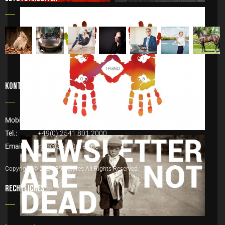
Kontakt
Mobil:
+49(0) 175 940 89 20
Tel.:
+49(0) 2541 801 2000
Email:
info@25pictures.de
Copyright © 2024 25pictures All Rights Reserved.
Rechtliches