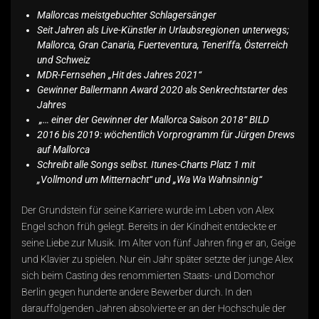
Mallorcas meistgebuchter Schlagersänger
Seit Jahren als Live-Künstler in Urlaubsregionen unterwegs;
Mallorca, Gran Canaria, Fuerteventura, Teneriffa, Österreich
und Schweiz
MDR-Fernsehen „Hit des Jahres 2021“
Gewinner Ballermann Award 2020 als Senkrechtstarter des
Jahres
„… einer der Gewinner der Mallorca Saison 2018“ BILD
2016 bis 2019: wöchentlich Vorprogramm für Jürgen Drews
auf Mallorca
Schreibt alle Songs selbst. Itunes-Charts Platz 1 mit
„Vollmond um Mitternacht“ und „Wa Wa Wahnsinnig“
Der Grundstein für seine Karriere wurde im Leben von Alex
Engel schon früh gelegt. Bereits in der Kindheit entdeckte er
seine Liebe zur Musik. Im Alter von fünf Jahren fing er an, Geige
und Klavier zu spielen. Nur ein Jahr später setzte der junge Alex
sich beim Casting des renommierten Staats- und Domchor
Berlin gegen hunderte andere Bewerber durch. In den
darauffolgenden Jahren absolvierte er an der Hochschule der