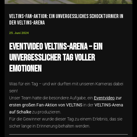
VELTINS-Fan-Aktion: Ein unvergessliches Schockturnier in
der VELTINS-Arena
25. Juni 2024
Eventvideo VELTINS-Arena – Ein
unvergesslicher Tag voller
Emotionen
Was für ein Tag – und wir durften mit unseren Kameras dabei
sein!
Unser Team hatte die besondere Aufgabe, ein
Eventvideo
zur
ersten großen Fan-Aktion von VELTINS
in der
VELTINS-Arena
auf Schalke
zu produzieren.
Für die Gewinner wurde dieser Tag zu einem Erlebnis, das sie
sicher lange in Erinnerung behalten werden.