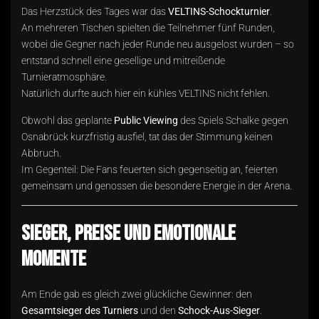
Das Herzstück des Tages war das
VELTINS-Schockturnier
.
An mehreren Tischen spielten die Teilnehmer fünf Runden,
wobei die Gegner nach jeder Runde neu ausgelost wurden – so
entstand schnell eine gesellige und mitreißende
Turnieratmosphäre.
Natürlich durfte auch hier ein kühles VELTINS nicht fehlen.
Obwohl das geplante
Public Viewing
des Spiels Schalke gegen
Osnabrück kurzfristig ausfiel, tat das der Stimmung keinen
Abbruch.
Im Gegenteil: Die Fans feuerten sich gegenseitig an, feierten
gemeinsam und genossen die besondere Energie in der Arena.
Sieger, Preise und emotionale
Momente
Am Ende gab es gleich zwei glückliche Gewinner: den
Gesamtsieger des Turniers
und den
Schock-Aus-Sieger
.