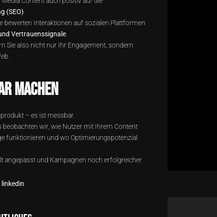
 Media Content auch positiv auf die
g (SEO)
.
bewerten Interaktionen auf sozialen Plattformen
und Vertrauenssignale
.
rn Sie also nicht nur Ihr Engagement, sondern
Web.
ar machen
lsprodukt – es ist messbar.
 beobachten wir, wie Nutzer mit Ihrem Content
äge funktionieren und wo Optimierungspotenzial
elt angepasst und Kampagnen noch erfolgreicher
linkedin