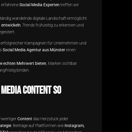
s erfahrene
Social Media Experten
treffen wir
ständig wandelnde digitale Landschaft ermöglicht
u entwickeln
, Trends frühzeitig zu erkennen und
geistert.
io erfolgreicher Kampagnen für Unternehmen und
ls
Social Media Agentur aus Münster
einen
die echten Mehrwert bieten
, Marken sichtbar
ngfristig binden.
 Media Content so
ochwertiger
Content
das Herzstück jeder
ategie
. Beiträge auf Plattformen wie
Instagram,