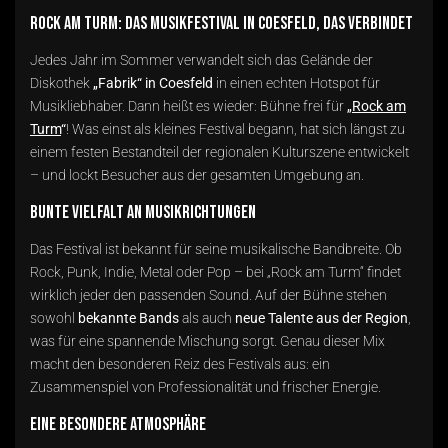
Rock am Turm: Das Musikfestival in Coesfeld, das verbindet
Jedes Jahr im Sommer verwandelt sich das Gelände der
Diskothek
„Fabrik“ in Coesfeld
in einen echten Hotspot für
Musikliebhaber. Dann heißt es wieder: Bühne frei für
„
Rock am
Turm
“
! Was einst als kleines Festival begann, hat sich längst zu
einem festen Bestandteil der regionalen Kulturszene entwickelt
– und lockt Besucher aus der gesamten Umgebung an.
Bunte Vielfalt an Musikrichtungen
Das Festival ist bekannt für seine musikalische Bandbreite. Ob
Rock, Punk, Indie, Metal oder Pop – bei „Rock am Turm“ findet
wirklich jeder den passenden Sound. Auf der Bühne stehen
sowohl
bekannte Bands
als auch
neue Talente aus der Region
,
was für eine spannende Mischung sorgt. Genau dieser Mix
macht den besonderen Reiz des Festivals aus: ein
Zusammenspiel von Professionalität und frischer Energie.
Eine besondere Atmosphäre