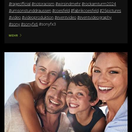
#rageofficial
#notoracism
#wirsindmehr
#rockamturm2024
#umsonstunddraussen
#coesfeld
#fabrikcoesfeld
#25pictures
#video
#videoproduktion
#eventvideo
#eventvideography
#sony
#sonyfx6
#sonyfx3
MEHR