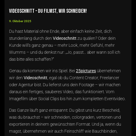
Videoschnitt – du filmst, wir schneiden!
9. Oktober 2025
Du hast Material ohne Ende, aber einfach keine Zeit, dich
stundenlang durch den
Videoschnitt
zu quälen? Oder dein
Kunde will’s ganz genau – mehr Look, mehr Gefühl, mehr
Wumms – und du denkst nur: „Jo, passt… aber wann soll ich
das bitte alles schaffen?“
Genau da kommen wir ins Spiel. Bei
25pictures
übernehmen
wir den
Videoschnitt
, egal ob du Content Creator, Freelancer
oder Agentur bist. Du lieferst uns dein Footage – wir machen
daraus ein fertiges, sauberes Video, das funktioniert. Vom
Imagefilm über Social Clips bis hin zum kompletten Eventvideo.
Das Ganze läuft ganz entspannt: Du gibst uns kurz Bescheid,
was du brauchst – wir schneiden, colorgraden, vertonen und
exportieren in deinem gewünschten Format. Und ja, wenn du
magst, übernehmen wir auch Feinschliff wie Bauchbinden,