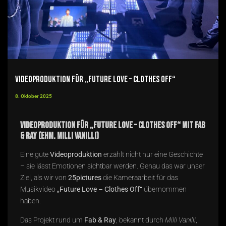
Videoproduktion für „Future Love – Clothes Off“
8. Oktober 2025
Videoproduktion für „Future Love – Clothes Off“ mit Fab
& Ray (ehm. Milli Vanilli)
Eine gute
Videoproduktion
erzählt nicht nur eine Geschichte
– sie lässt Emotionen sichtbar werden. Genau das war unser
Ziel, als wir von
25pictures
die Kameraarbeit für das
Musikvideo
„Future Love – Clothes Off“
übernommen
haben.
Das Projekt rund um
Fab & Ray
, bekannt durch
Milli Vanilli
,