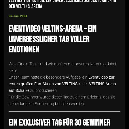
VELTINS-Fan-Aktion: Ein unvergessliches Schockturnier in
der VELTINS-Arena
25. Juni 2024
Eventvideo VELTINS-Arena – Ein
unvergesslicher Tag voller
Emotionen
Was für ein Tag – und wir durften mit unseren Kameras dabei
sein!
Unser Team hatte die besondere Aufgabe, ein
Eventvideo
zur
ersten großen Fan-Aktion von VELTINS
in der
VELTINS-Arena
auf Schalke
zu produzieren.
Für die Gewinner wurde dieser Tag zu einem Erlebnis, das sie
sicher lange in Erinnerung behalten werden.
Ein exklusiver Tag für 30 Gewinner