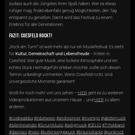
sodass auch die Jüngsten ihren Spaß haben. Wer es etwas
ruhiger mag, findet ebenfalls genug Möglichkeiten, den Tag
entspannt zu genießen. Damit wird das Festival zu einem
Erlebnis für alle Generationen.
Fazit: Coesfeld rockt!
„Rock am Turm“ ist weit mehr als nur ein Musikfestival. Es steht
für
Kultur, Gemeinschaft und Lebensfreude
– mitten in
Coesfeld. Wer gute Musik, eine lockere Atmosphäre und ein
echtes Stück Heimatgefühl erleben möchte, sollte sich diesen
Termin unbedingt vormerken. Wenn Coesfeld rockt, sind
unvergessliche Momente garantiert!
Wollt Ihr noch mehr von uns sehen –
HIER
geht es zu weiteren
Videoproduktionen aus unserem Hause … und
HIER
zu allem
anderen.
#coebeatbbq
#inbetween
#andresinner
#invertigo
#jabittemusik
#silentrevenats
#ScrumMusic
#seligmusik
#SELIG
#TYNAband
#dasniwo
#niwo
#butterweggepunk
#brauniskacke
#punkrock