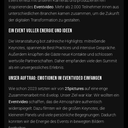
Event erneut mit unseren Kameras und produzierten ein
inspirierendes
Eventvideo
. Mehr als 2.000 Teilnehmer:innen aus
unterschiedlichen Branchen kamen zusammen, um die Zukunft
der digitalen Transformation zu gestalten.
Ein Event voller Energie und Ideen
Die Veranstaltung bot zahlreiche Highlights: mitreißende
Keynotes, spannende Best Practices und intensive Gespräche.
Außerdem knüpften die Gäste neue Kontakte und schlossen
wertvolle Partnerschaften. Daher empfanden viele den Summit
als ein unvergessliches Erlebnis.
Unser Auftrag: Emotionen im Eventvideo einfangen
Wie schon 2023 setzten wir von
25pictures
auf eine enge
Zusammenarbeit mit d.velop. Unser Ziel war klar: Wir wollten ein
Eventvideo
schaffen, das die Atmosphäre authentisch
widerspiegelt. Dazu filmten wir die großen Keynotes, die
kleineren Panels und viele persönliche Begegnungen. Dadurch
konnten wir die Energie des Events in bewegten Bildern
festhalten.