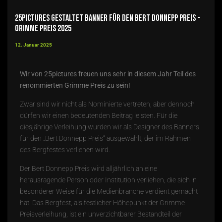
25pictures gestaltet Banner für den Bert Donnepp Preis -
Grimme Preis 2025
12. Januar 2025
Wir von 25pictures freuen uns sehr in diesem Jahr Teil des
renommierten Grimme Preis zu sein!
Zwar sind wir nicht als Nominierte vertreten, aber dennoch
dürfen wir einen bedeutenden Beitrag leisten. Für die
diesjährige Verleihung wurden wir als Designer des Banners
für den „
Bert Donnepp Preis
“ ausgewählt, der im Rahmen
des Bergfestes verliehen wird.
Der
Bert Donnepp Preis
wird alljährlich an eine
herausragende Person oder Institution verliehen, die sich in
besonderer Weise für die Medienbranche verdient gemacht
hat. Das Bergfest, als festlicher Höhepunkt der
Grimme
Preisverleihung
, ist ein unverzichtbarer Bestandteil der