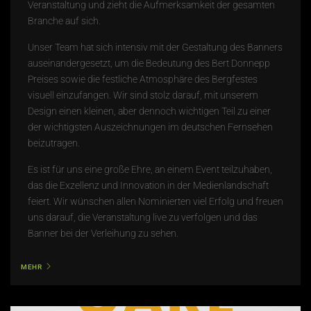
Veranstaltung und zieht die Aufmerksamkeit der gesamten
Branche auf sich.
Unser Team hat sich intensiv mit der Gestaltung des Banners
auseinandergesetzt, um die Bedeutung des
Bert Donnepp
Preises
sowie die festliche Atmosphäre des Bergfestes
visuell einzufangen. Wir sind stolz darauf, mit unserem
Design einen kleinen, aber dennoch wichtigen Teil zu einer
der wichtigsten Auszeichnungen im deutschen Fernsehen
beizutragen.
Es ist für uns eine große Ehre, an einem Event teilzuhaben,
das die Exzellenz und Innovation in der Medienlandschaft
feiert. Wir wünschen allen Nominierten viel Erfolg und freuen
uns darauf, die Veranstaltung live zu verfolgen und das
Banner bei der Verleihung zu sehen.
MEHR