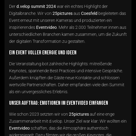
Der
d.velop summit 2024
war ein echtes Highlight der
Digitalbranche. Wir von
25pictures
aus
Coesfeld
begleiteten das
Event erneut mit unseren Kameras und produzierten ein
inspirierendes
Eventvideo
. Mehr als 2.000 Teilnehmer:innen aus
unterschiedlichen Branchen kamen zusammen, um die Zukunft
der digitalen Transformation zu gestalten.
Ein Event voller Energie und Ideen
Die Veranstaltung bot zahlreiche Highlights: mitreißende
Keynotes, spannende Best Practices und intensive Gespräche.
Außerdem knüpften die Gäste neue Kontakte und schlossen
wertvolle Partnerschaften. Daher empfanden viele den Summit
als ein unvergessliches Erlebnis.
Unser Auftrag: Emotionen im Eventvideo einfangen
Wie schon 2023 setzten wir von
25pictures
auf eine enge
Zusammenarbeit mit d.velop. Unser Ziel war klar: Wir wollten ein
Eventvideo
schaffen, das die Atmosphäre authentisch
widerspiegelt. Dazu filmten wir die großen Keynotes, die