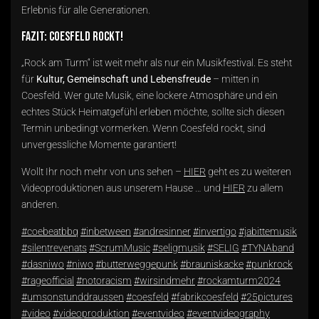
Erlebnis für alle Generationen.
Fazit: Coesfeld rockt!
„Rock am Turm“ ist weit mehr als nur ein Musikfestival. Es steht
für
Kultur, Gemeinschaft und Lebensfreude
– mitten in
Coesfeld. Wer gute Musik, eine lockere Atmosphäre und ein
echtes Stück Heimatgefühl erleben möchte, sollte sich diesen
Termin unbedingt vormerken. Wenn Coesfeld rockt, sind
unvergessliche Momente garantiert!
Wollt Ihr noch mehr von uns sehen –
HIER
geht es zu weiteren
Videoproduktionen aus unserem Hause … und
HIER
zu allem
anderen.
#coebeatbbq
#inbetween
#andresinner
#invertigo
#jabittemusik
#silentrevenats
#ScrumMusic
#seligmusik
#SELIG
#TYNAband
#dasniwo
#niwo
#butterweggepunk
#brauniskacke
#punkrock
#rageofficial
#notoracism
#wirsindmehr
#rockamturm2024
#umsonstunddraussen
#coesfeld
#fabrikcoesfeld
#25pictures
#video
#videoproduktion
#eventvideo
#eventvideography