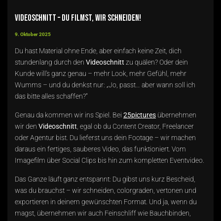
Videoschnitt – du filmst, wir schneiden!
9. Oktober 2025
Du hast Material ohne Ende, aber einfach keine Zeit, dich
stundenlang durch den
Videoschnitt
zu quälen? Oder dein
Kunde will’s ganz genau – mehr Look, mehr Gefühl, mehr
Wumms – und du denkst nur: „Jo, passt… aber wann soll ich
das bitte alles schaffen?“
Genau da kommen wir ins Spiel. Bei
25pictures
übernehmen
wir den
Videoschnitt
, egal ob du Content Creator, Freelancer
oder Agentur bist. Du lieferst uns dein Footage – wir machen
daraus ein fertiges, sauberes Video, das funktioniert. Vom
Imagefilm über Social Clips bis hin zum kompletten Eventvideo.
Das Ganze läuft ganz entspannt: Du gibst uns kurz Bescheid,
was du brauchst – wir schneiden, colorgraden, vertonen und
exportieren in deinem gewünschten Format. Und ja, wenn du
magst, übernehmen wir auch Feinschliff wie Bauchbinden,