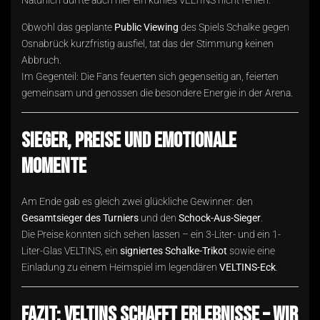
Natürlich durfte auch hier ein kühles VELTINS nicht fehlen.
Obwohl das geplante
Public Viewing
des Spiels Schalke gegen
Osnabrück kurzfristig ausfiel, tat das der Stimmung keinen
Abbruch.
Im Gegenteil: Die Fans feuerten sich gegenseitig an, feierten
gemeinsam und genossen die besondere Energie in der Arena.
Sieger, Preise und emotionale
Momente
Am Ende gab es gleich zwei glückliche Gewinner: den
Gesamtsieger des Turniers
und den
Schock-Aus-Sieger
.
Die Preise konnten sich sehen lassen – ein 3-Liter- und ein 1-
Liter-Glas VELTINS, ein
signiertes Schalke-Trikot
sowie eine
Einladung zu einem Heimspiel im legendären
VELTINS-Eck
.
Fazit: VELTINS schafft Erlebnisse – wir