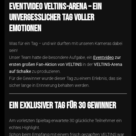
Eventvideo VELTINS-Arena – Ein
unvergesslicher Tag voller
Emotionen
Was für ein Tag – und wir durften mit unseren Kameras dabei
sein!
Unser Team hatte die besondere Aufgabe, ein
Eventvideo
zur
ersten großen Fan-Aktion von VELTINS
in der
VELTINS-Arena
auf Schalke
zu produzieren.
Für die Gewinner wurde dieser Tag zu einem Erlebnis, das sie
sicher lange in Erinnerung behalten werden.
Ein exklusiver Tag für 30 Gewinner
Am vorletzten Spieltag erwartete 30 glückliche Teilnehmer ein
echtes Highlight.
Schon beim Empfang mit einem frisch gezapften VELTINS war