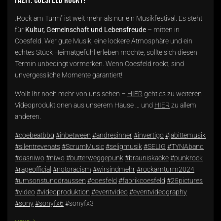
Fazit: Coesfeld rockt!
„Rock am Turm“ ist weit mehr als nur ein Musikfestival. Es steht
für
Kultur, Gemeinschaft und Lebensfreude
– mitten in
Coesfeld. Wer gute Musik, eine lockere Atmosphäre und ein
echtes Stück Heimatgefühl erleben möchte, sollte sich diesen
Termin unbedingt vormerken. Wenn Coesfeld rockt, sind
unvergessliche Momente garantiert!
Wollt Ihr noch mehr von uns sehen –
HIER
geht es zu weiteren
Videoproduktionen aus unserem Hause … und
HIER
zu allem
anderen.
#coebeatbbq
#inbetween
#andresinner
#invertigo
#jabittemusik
#silentrevenats
#ScrumMusic
#seligmusik
#SELIG
#TYNAband
#dasniwo
#niwo
#butterweggepunk
#brauniskacke
#punkrock
#rageofficial
#notoracism
#wirsindmehr
#rockamturm2024
#umsonstunddraussen
#coesfeld
#fabrikcoesfeld
#25pictures
#video
#videoproduktion
#eventvideo
#eventvideography
#sony
#sonyfx6
#sonyfx3