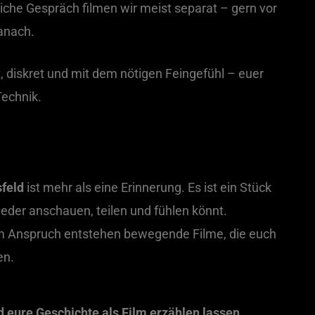
iche Gespräch filmen wir meist separat – gern vor
anach.
, diskret und mit dem nötigen Feingefühl – euer
Technik.
sfeld
ist mehr als eine Erinnerung. Es ist ein Stück
der anschauen, teilen und fühlen könnt.
m Anspruch entstehen bewegende Filme, die euch
en.
 eure Geschichte als Film erzählen lassen.