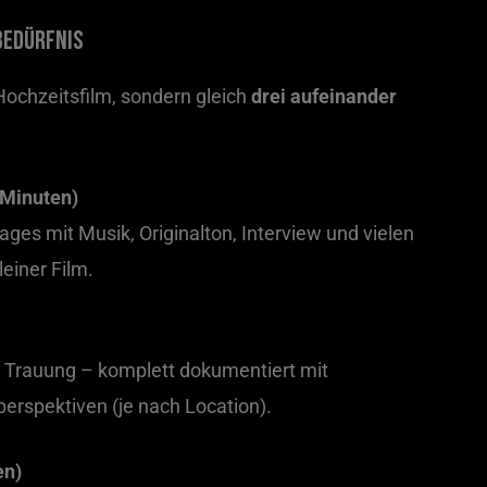
 Bedürfnis
 Hochzeitsfilm, sondern gleich
drei aufeinander
 Minuten)
s mit Musik, Originalton, Interview und vielen
einer Film.
ie Trauung – komplett dokumentiert mit
rspektiven (je nach Location).
en)