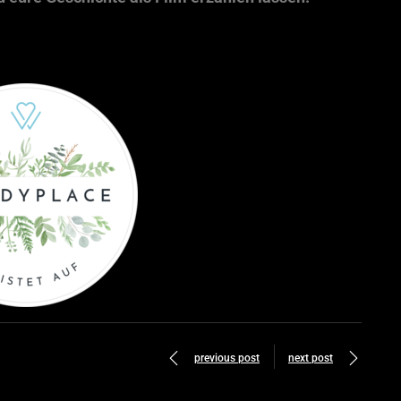
previous post
next post